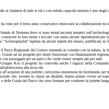
i visitatori di tutte le età e con ridotta capacità motoria è uno degli o
 ha visto per il terzo anno consecutivo rinnovarsi la collaborazione tr
 Statale di Numana dove si sono tenuti incontri tematici sull’archeologia
 conoscere la loro storia e toccare con mano alcune riproduzioni per un’
a “Archeoplaylist” ispirata da alcuni reperti del museo, pubblicata su Spot
l Parco Regionale del Conero entrando in contatto con la natura, la faun
.
Grazie ad un progetto per stralci funzionali con finanziamenti regionali
lie con passeggini per un parco che vuole essere sempre più per tutti.
l Gruppo Kos il progetto ha coinvolto anche i ragazzi della Comunità 
ll'adolescenza alla terza età.
all’acquisto di una joelette, carrozzina monoruota da fuoristrada, per tra
scuole che, avendo in classe un disabile, hanno potuto vivere un’esper
e
e delle Guide del Parco
che sono formate per condurre la joelette lungo 