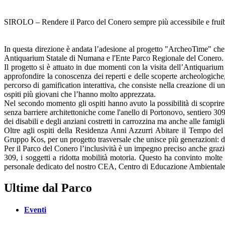
SIROLO – Rendere il Parco del Conero sempre più accessibile e fruibile a
In questa direzione è andata l’adesione al progetto "ArcheoTime" che
Antiquarium Statale di Numana e l'Ente Parco Regionale del Conero.
Il progetto si è attuato in due momenti con la visita dell’Antiquarium
approfondire la conoscenza dei reperti e delle scoperte archeologiche,
percorso di gamification interattiva, che consiste nella creazione di un
ospiti più giovani che l’hanno molto apprezzata.
Nel secondo momento gli ospiti hanno avuto la possibilità di scoprire i
senza barriere architettoniche come l'anello di Portonovo, sentiero 309
dei disabili e degli anziani costretti in carrozzina ma anche alle famig
Oltre agli ospiti della Residenza Anni Azzurri Abitare il Tempo de
Gruppo Kos, per un progetto trasversale che unisce più generazioni: da
Per il Parco del Conero l’inclusività è un impegno preciso anche grazie 
309, i soggetti a ridotta mobilità motoria. Questo ha convinto molte 
personale dedicato del nostro CEA, Centro di Educazione Ambiental
Ultime dal Parco
Eventi